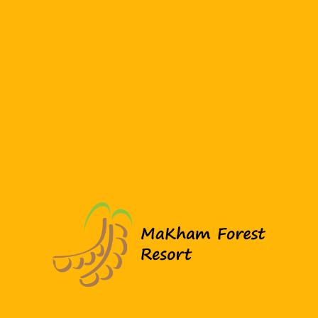
ไปต้องแจ้งล่วงหน้า 14 วัน ก่อนวันเข้าพัก และทางรีสอร์ทจะคืนเงิน
จองเต็มจำนวน กรณีน้อยกว่าวันที่แจ้ง ทางรีสอร์ทจะไม่คืนเงินทุก
กรณี
3. กรณีรีสอร์ทยกเลิกการเข้าพักโดยไม่คืนเงินจอง
- แอบนำสัตว์เลี้ยงเข้าพัก
- เข้าพักเกินกว่าจำนนที่แจ้งจอง
- ได้รับร้องเรียนจากแขกท่านอื่นหรือเพิกเฉยต่อการแจ้งเตือนของ
พนง.ในกรณี การเล่นเครื่องเสียง/เสียงดังรบกวน (กรณีไม่ได้เหมา
รีสอร์ท)
- ใช้สารเสพติด
หมายเหตุ : ทางรีสอร์ทไม่มีนโยบายรับเงินมัดจำบางส่วนค่ะ
Makham Forest Resort